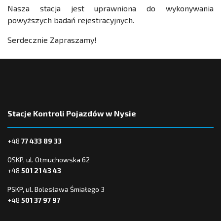
Nasza stacja jest uprawniona do wykonywania
powyższych badań rejestracyjnych.
Serdecznie Zapraszamy!
Stacje Kontroli Pojazdów w Nysie
+48
77 433 89 33
OSKP, ul. Otmuchowska 62
+48
501 21 43 43
PSKP, ul. Bolesława Śmiałego 3
+48
501 37 97 97